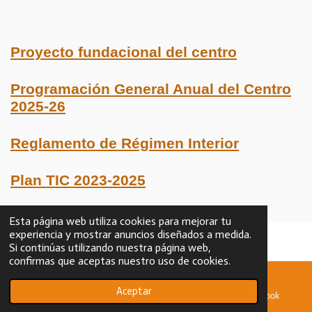
Proyecto fundacional del centro
Programación General Anual del Centro
2025-26
Reglamento de Régimen Interior
Plan TIC 2023-2025
Esta página web utiliza cookies para mejorar tu
experiencia y mostrar anuncios diseñados a medida.
Si continúas utilizando nuestra página web,
1
2
3
4
5
E
V
confirmas que aceptas nuestro uso de cookies.
n
a
e
e
e
e
e
v
24 votos
l
i
Aceptar
s
s
s
s
s
© 2024
CIFPLASFERRERIAS
o
Correo electrónico
Mapa
Facebook
a
Con la tecnología de
Webador
r
r